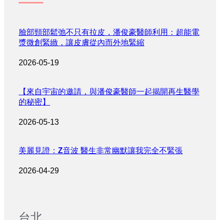
臉部頸部鬆弛不只有拉皮，潘俊豪醫師利用：超能電
漿微創緊緻，讓皮膚從內而外地緊縮
2026-05-19
【來自宇宙的邀請，與潘俊豪醫師一起揭開再生醫學
的秘密】
2026-05-13
美麗見證：Z音波 醫生非常幽默讓我完全不緊張
2026-04-29
台北