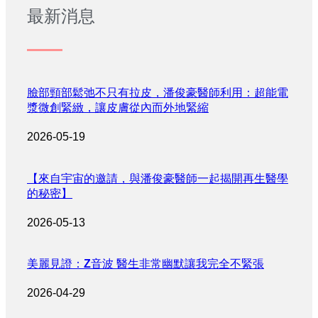
最新消息
臉部頸部鬆弛不只有拉皮，潘俊豪醫師利用：超能電
漿微創緊緻，讓皮膚從內而外地緊縮
2026-05-19
【來自宇宙的邀請，與潘俊豪醫師一起揭開再生醫學
的秘密】
2026-05-13
美麗見證：Z音波 醫生非常幽默讓我完全不緊張
2026-04-29