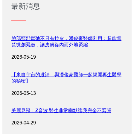
最新消息
臉部頸部鬆弛不只有拉皮，潘俊豪醫師利用：超能電
漿微創緊緻，讓皮膚從內而外地緊縮
2026-05-19
【來自宇宙的邀請，與潘俊豪醫師一起揭開再生醫學
的秘密】
2026-05-13
美麗見證：Z音波 醫生非常幽默讓我完全不緊張
2026-04-29