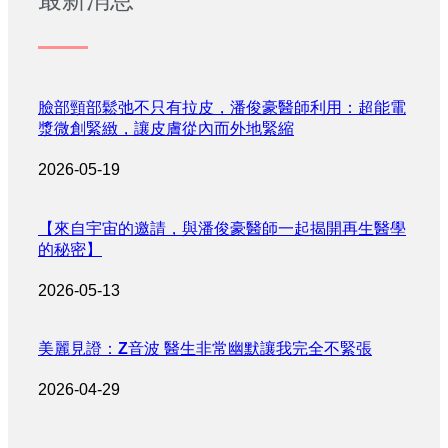
臉部頸部鬆弛不只有拉皮，潘俊豪醫師利用：超能電
漿微創緊緻，讓皮膚從內而外地緊縮
2026-05-19
【來自宇宙的邀請，與潘俊豪醫師一起揭開再生醫學
的秘密】
2026-05-13
美麗見證：Z音波 醫生非常幽默讓我完全不緊張
2026-04-29