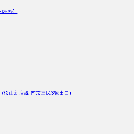
的秘密】
8 (松山新店線 南京三民3號出口)