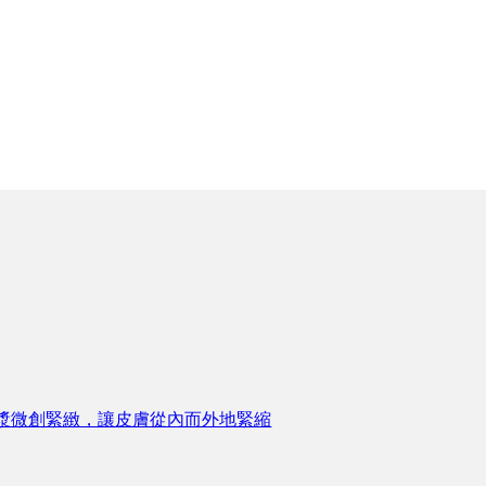
漿微創緊緻，讓皮膚從內而外地緊縮