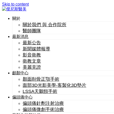
Skip to content
關於
關於我們 與 合作院所
醫師團隊
最新消息
最新公告
新聞媒體報導
影音衛教
衛教文章
美麗見證
顱顏中心
顏面削骨正顎手術
面部3D光影美學-客製化3D墊片
LSSA天鵝頸手術
偏頭痛中心
偏頭痛針劑注射治療
偏頭痛微創手術治療