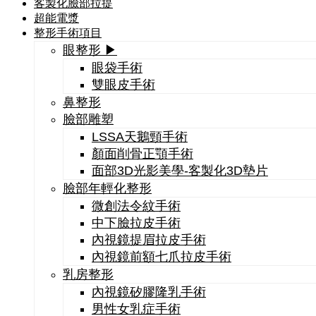
客製化臉部拉提
超能電漿
整形手術項目
眼整形 ▶
眼袋手術
雙眼皮手術
鼻整形
臉部雕塑
LSSA天鵝頸手術
顏面削骨正顎手術
面部3D光影美學-客製化3D墊片
臉部年輕化整形
微創法令紋手術
中下臉拉皮手術
內視鏡提眉拉皮手術
內視鏡前額七爪拉皮手術
乳房整形
內視鏡矽膠隆乳手術
男性女乳症手術