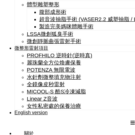
體型雕塑整形
腹部成形術
超音波抽脂手術 (VASER2.2 威塑抽脂 /
製造完美媽咪體雕手術
LSSA微創狐臭手術
微創靜脈曲張雷射手術
微整形雷射項目
PROFHILO 逆時針(逆時真)
麗珠蘭全方位煥膚保養
POTENZA 無限電波
水針劑微整填充物注射
全鏡像皮秒雷射
MICOOL-S 酷S冷凍減脂
Linear Z音波
女性私密處的保養治療
English version
關於