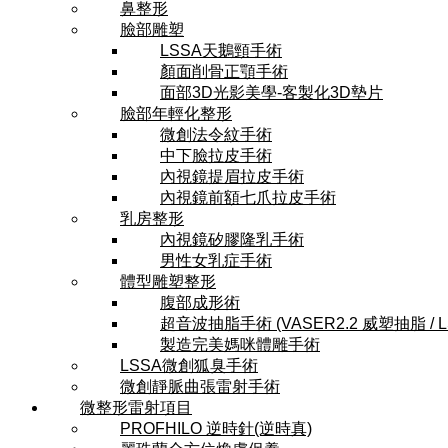
鼻整形
臉部雕塑
LSSA天鵝頸手術
顏面削骨正顎手術
面部3D光影美學-客製化3D墊片
臉部年輕化整形
微創法令紋手術
中下臉拉皮手術
內視鏡提眉拉皮手術
內視鏡前額七爪拉皮手術
乳房整形
內視鏡矽膠隆乳手術
男性女乳症手術
體型雕塑整形
腹部成形術
超音波抽脂手術 (VASER2.2 威塑抽脂 / 
製造完美媽咪體雕手術
LSSA微創狐臭手術
微創靜脈曲張雷射手術
微整形雷射項目
PROFHILO 逆時針(逆時真)