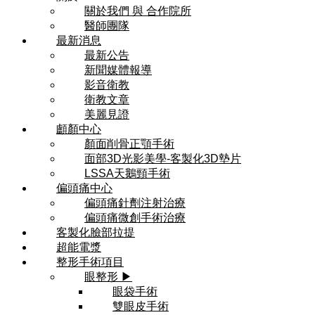
關於我們 與 合作院所
醫師團隊
最新消息
最新公告
新聞媒體報導
影音衛教
衛教文章
美麗見證
顱顏中心
顏面削骨正顎手術
面部3D光影美學-客製化3D墊片
LSSA天鵝頸手術
偏頭痛中心
偏頭痛針劑注射治療
偏頭痛微創手術治療
客製化臉部拉提
超能電漿
整形手術項目
眼整形 ▶
眼袋手術
雙眼皮手術