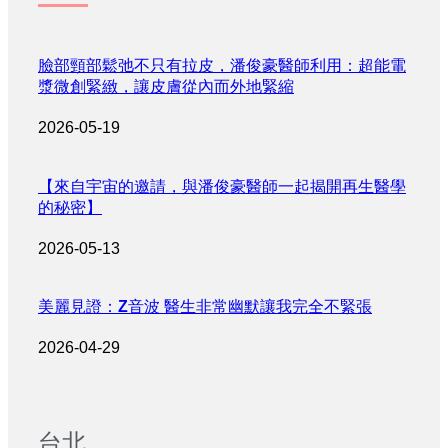
臉部頸部鬆弛不只有拉皮，潘俊豪醫師利用：超能電
漿微創緊緻，讓皮膚從內而外地緊縮
2026-05-19
【來自宇宙的邀請，與潘俊豪醫師一起揭開再生醫學
的秘密】
2026-05-13
美麗見證：Z音波 醫生非常幽默讓我完全不緊張
2026-04-29
台北