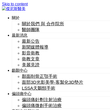
Skip to content
關於
關於我們 與 合作院所
醫師團隊
最新消息
最新公告
新聞媒體報導
影音衛教
衛教文章
美麗見證
顱顏中心
顏面削骨正顎手術
面部3D光影美學-客製化3D墊片
LSSA天鵝頸手術
偏頭痛中心
偏頭痛針劑注射治療
偏頭痛微創手術治療