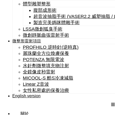
體型雕塑整形
腹部成形術
超音波抽脂手術 (VASER2.2 威塑抽脂 /
製造完美媽咪體雕手術
LSSA微創狐臭手術
微創靜脈曲張雷射手術
微整形雷射項目
PROFHILO 逆時針(逆時真)
麗珠蘭全方位煥膚保養
POTENZA 無限電波
水針劑微整填充物注射
全鏡像皮秒雷射
MICOOL-S 酷S冷凍減脂
Linear Z音波
女性私密處的保養治療
English version
關於