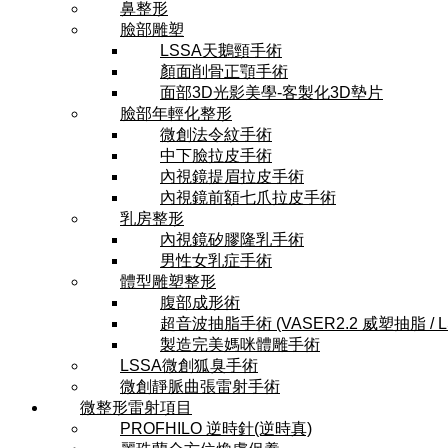
鼻整形
臉部雕塑
LSSA天鵝頸手術
顏面削骨正顎手術
面部3D光影美學-客製化3D墊片
臉部年輕化整形
微創法令紋手術
中下臉拉皮手術
內視鏡提眉拉皮手術
內視鏡前額七爪拉皮手術
乳房整形
內視鏡矽膠隆乳手術
男性女乳症手術
體型雕塑整形
腹部成形術
超音波抽脂手術 (VASER2.2 威塑抽脂 / 
製造完美媽咪體雕手術
LSSA微創狐臭手術
微創靜脈曲張雷射手術
微整形雷射項目
PROFHILO 逆時針(逆時真)