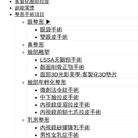
客製化臉部拉提
超能電漿
整形手術項目
眼整形 ▶
眼袋手術
雙眼皮手術
鼻整形
臉部雕塑
LSSA天鵝頸手術
顏面削骨正顎手術
面部3D光影美學-客製化3D墊片
臉部年輕化整形
微創法令紋手術
中下臉拉皮手術
內視鏡提眉拉皮手術
內視鏡前額七爪拉皮手術
乳房整形
內視鏡矽膠隆乳手術
男性女乳症手術