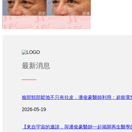
最新消息
臉部頸部鬆弛不只有拉皮，潘俊豪醫師利用：超能電
2026-05-19
【來自宇宙的邀請，與潘俊豪醫師一起揭開再生醫學