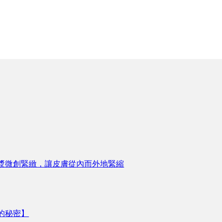
漿微創緊緻，讓皮膚從內而外地緊縮
的秘密】