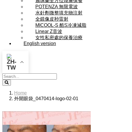
麗珠蘭全方位煥膚保養
POTENZA 無限電波
水針劑微整填充物注射
全鏡像皮秒雷射
MICOOL-S 酷S冷凍減脂
Linear Z音波
女性私密處的保養治療
English version
Search
Home
外開眼袋_0470414-logo-02-01