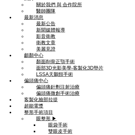
關於我們 與 合作院所
醫師團隊
最新消息
最新公告
新聞媒體報導
影音衛教
衛教文章
美麗見證
顱顏中心
顏面削骨正顎手術
面部3D光影美學-客製化3D墊片
LSSA天鵝頸手術
偏頭痛中心
偏頭痛針劑注射治療
偏頭痛微創手術治療
客製化臉部拉提
超能電漿
整形手術項目
眼整形 ▶
眼袋手術
雙眼皮手術