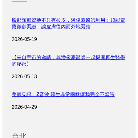
臉部頸部鬆弛不只有拉皮，潘俊豪醫師利用：超能電
漿微創緊緻，讓皮膚從內而外地緊縮
2026-05-19
【來自宇宙的邀請，與潘俊豪醫師一起揭開再生醫學
的秘密】
2026-05-13
美麗見證：Z音波 醫生非常幽默讓我完全不緊張
2026-04-29
台北