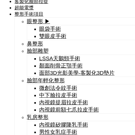
客製化臉部拉提
超能電漿
整形手術項目
眼整形 ▶
眼袋手術
雙眼皮手術
鼻整形
臉部雕塑
LSSA天鵝頸手術
顏面削骨正顎手術
面部3D光影美學-客製化3D墊片
臉部年輕化整形
微創法令紋手術
中下臉拉皮手術
內視鏡提眉拉皮手術
內視鏡前額七爪拉皮手術
乳房整形
內視鏡矽膠隆乳手術
男性女乳症手術