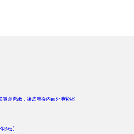
漿微創緊緻，讓皮膚從內而外地緊縮
的秘密】