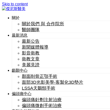
Skip to content
關於
關於我們 與 合作院所
醫師團隊
最新消息
最新公告
新聞媒體報導
影音衛教
衛教文章
美麗見證
顱顏中心
顏面削骨正顎手術
面部3D光影美學-客製化3D墊片
LSSA天鵝頸手術
偏頭痛中心
偏頭痛針劑注射治療
偏頭痛微創手術治療