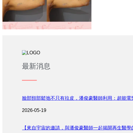
最新消息
臉部頸部鬆弛不只有拉皮，潘俊豪醫師利用：超能電
2026-05-19
【來自宇宙的邀請，與潘俊豪醫師一起揭開再生醫學