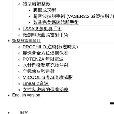
體型雕塑整形
腹部成形術
超音波抽脂手術 (VASER2.2 威塑抽脂 /
製造完美媽咪體雕手術
LSSA微創狐臭手術
微創靜脈曲張雷射手術
微整形雷射項目
PROFHILO 逆時針(逆時真)
麗珠蘭全方位煥膚保養
POTENZA 無限電波
水針劑微整填充物注射
全鏡像皮秒雷射
MICOOL-S 酷S冷凍減脂
Linear Z音波
女性私密處的保養治療
English version
關於