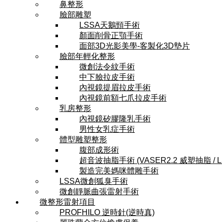
鼻整形
臉部雕塑
LSSA天鵝頸手術
顏面削骨正顎手術
面部3D光影美學-客製化3D墊片
臉部年輕化整形
微創法令紋手術
中下臉拉皮手術
內視鏡提眉拉皮手術
內視鏡前額七爪拉皮手術
乳房整形
內視鏡矽膠隆乳手術
男性女乳症手術
體型雕塑整形
腹部成形術
超音波抽脂手術 (VASER2.2 威塑抽脂 / 
製造完美媽咪體雕手術
LSSA微創狐臭手術
微創靜脈曲張雷射手術
微整形雷射項目
PROFHILO 逆時針(逆時真)