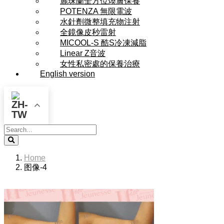
麗珠蘭全方位煥膚保養
POTENZA 無限電波
水針劑微整填充物注射
全鏡像皮秒雷射
MICOOL-S 酷S冷凍減脂
Linear Z音波
女性私密處的保養治療
English version
Search
Home
图像-4