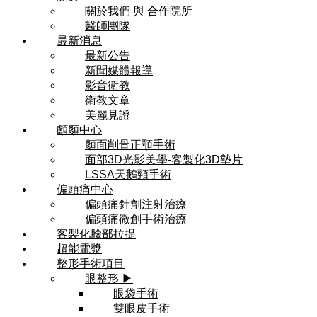
關於我們 與 合作院所
醫師團隊
最新消息
最新公告
新聞媒體報導
影音衛教
衛教文章
美麗見證
顱顏中心
顏面削骨正顎手術
面部3D光影美學-客製化3D墊片
LSSA天鵝頸手術
偏頭痛中心
偏頭痛針劑注射治療
偏頭痛微創手術治療
客製化臉部拉提
超能電漿
整形手術項目
眼整形 ▶
眼袋手術
雙眼皮手術