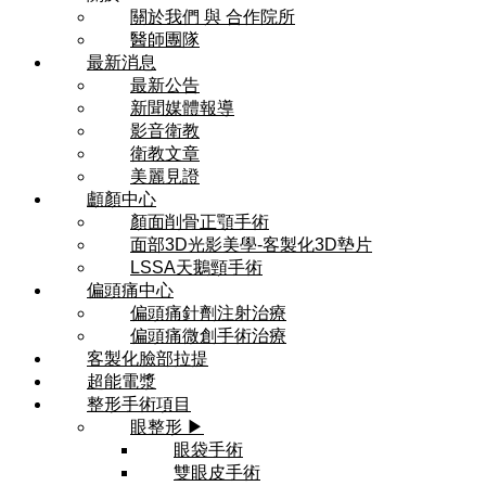
關於我們 與 合作院所
醫師團隊
最新消息
最新公告
新聞媒體報導
影音衛教
衛教文章
美麗見證
顱顏中心
顏面削骨正顎手術
面部3D光影美學-客製化3D墊片
LSSA天鵝頸手術
偏頭痛中心
偏頭痛針劑注射治療
偏頭痛微創手術治療
客製化臉部拉提
超能電漿
整形手術項目
眼整形 ▶
眼袋手術
雙眼皮手術