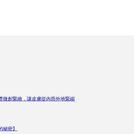
漿微創緊緻，讓皮膚從內而外地緊縮
的秘密】