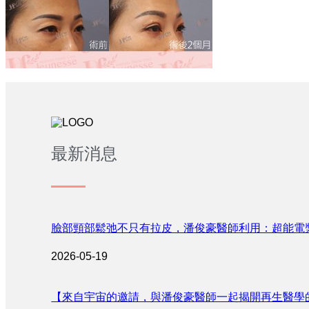
最新消息
臉部頸部鬆弛不只有拉皮，潘俊豪醫師利用：超能電
2026-05-19
【來自宇宙的邀請，與潘俊豪醫師一起揭開再生醫學