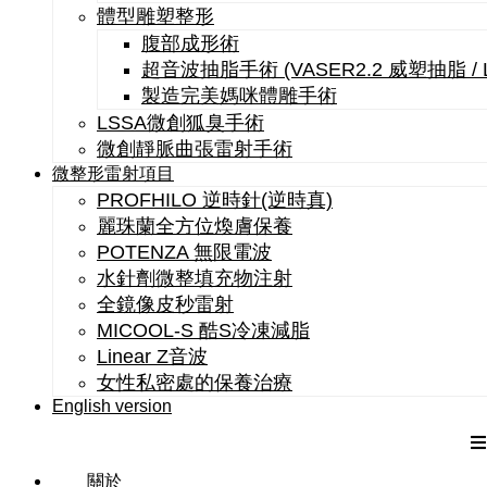
體型雕塑整形
腹部成形術
超音波抽脂手術 (VASER2.2 威塑抽脂 /
製造完美媽咪體雕手術
LSSA微創狐臭手術
微創靜脈曲張雷射手術
微整形雷射項目
PROFHILO 逆時針(逆時真)
麗珠蘭全方位煥膚保養
POTENZA 無限電波
水針劑微整填充物注射
全鏡像皮秒雷射
MICOOL-S 酷S冷凍減脂
Linear Z音波
女性私密處的保養治療
English version
關於