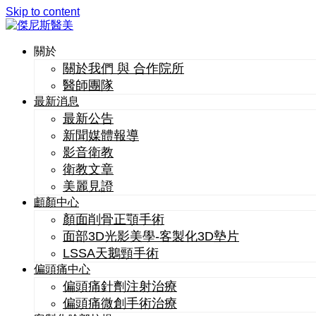
Skip to content
關於
關於我們 與 合作院所
醫師團隊
最新消息
最新公告
新聞媒體報導
影音衛教
衛教文章
美麗見證
顱顏中心
顏面削骨正顎手術
面部3D光影美學-客製化3D墊片
LSSA天鵝頸手術
偏頭痛中心
偏頭痛針劑注射治療
偏頭痛微創手術治療