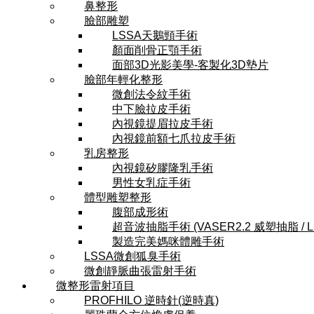
鼻整形
臉部雕塑
LSSA天鵝頸手術
顏面削骨正顎手術
面部3D光影美學-客製化3D墊片
臉部年輕化整形
微創法令紋手術
中下臉拉皮手術
內視鏡提眉拉皮手術
內視鏡前額七爪拉皮手術
乳房整形
內視鏡矽膠隆乳手術
男性女乳症手術
體型雕塑整形
腹部成形術
超音波抽脂手術 (VASER2.2 威塑抽脂 / 
製造完美媽咪體雕手術
LSSA微創狐臭手術
微創靜脈曲張雷射手術
微整形雷射項目
PROFHILO 逆時針(逆時真)