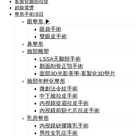
客製化臉部拉提
超能電漿
整形手術項目
眼整形 ▶
眼袋手術
雙眼皮手術
鼻整形
臉部雕塑
LSSA天鵝頸手術
顏面削骨正顎手術
面部3D光影美學-客製化3D墊片
臉部年輕化整形
微創法令紋手術
中下臉拉皮手術
內視鏡提眉拉皮手術
內視鏡前額七爪拉皮手術
乳房整形
內視鏡矽膠隆乳手術
男性女乳症手術