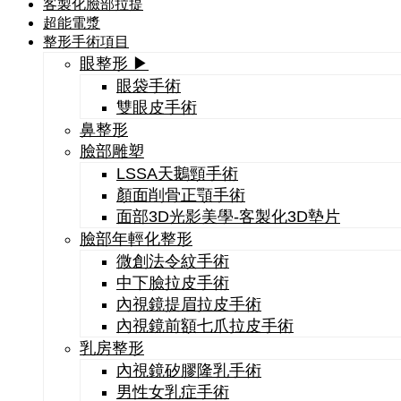
客製化臉部拉提
超能電漿
整形手術項目
眼整形 ▶
眼袋手術
雙眼皮手術
鼻整形
臉部雕塑
LSSA天鵝頸手術
顏面削骨正顎手術
面部3D光影美學-客製化3D墊片
臉部年輕化整形
微創法令紋手術
中下臉拉皮手術
內視鏡提眉拉皮手術
內視鏡前額七爪拉皮手術
乳房整形
內視鏡矽膠隆乳手術
男性女乳症手術