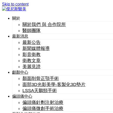
Skip to content
關於
關於我們 與 合作院所
醫師團隊
最新消息
最新公告
新聞媒體報導
影音衛教
衛教文章
美麗見證
顱顏中心
顏面削骨正顎手術
面部3D光影美學-客製化3D墊片
LSSA天鵝頸手術
偏頭痛中心
偏頭痛針劑注射治療
偏頭痛微創手術治療