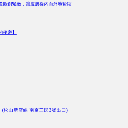
漿微創緊緻，讓皮膚從內而外地緊縮
的秘密】
8 (松山新店線 南京三民3號出口)