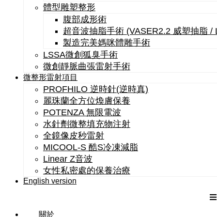
體型雕塑整形
腹部成形術
超音波抽脂手術 (VASER2.2 威塑抽脂 /
製造完美媽咪體雕手術
LSSA微創狐臭手術
微創靜脈曲張雷射手術
微整形雷射項目
PROFHILO 逆時針(逆時真)
麗珠蘭全方位煥膚保養
POTENZA 無限電波
水針劑微整填充物注射
全鏡像皮秒雷射
MICOOL-S 酷S冷凍減脂
Linear Z音波
女性私密處的保養治療
English version
關於