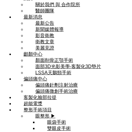
關於我們 與 合作院所
醫師團隊
最新消息
最新公告
新聞媒體報導
影音衛教
衛教文章
美麗見證
顱顏中心
顏面削骨正顎手術
面部3D光影美學-客製化3D墊片
LSSA天鵝頸手術
偏頭痛中心
偏頭痛針劑注射治療
偏頭痛微創手術治療
客製化臉部拉提
超能電漿
整形手術項目
眼整形 ▶
眼袋手術
雙眼皮手術