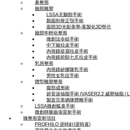
鼻整形
臉部雕塑
LSSA天鵝頸手術
顏面削骨正顎手術
面部3D光影美學-客製化3D墊片
臉部年輕化整形
微創法令紋手術
中下臉拉皮手術
內視鏡提眉拉皮手術
內視鏡前額七爪拉皮手術
乳房整形
內視鏡矽膠隆乳手術
男性女乳症手術
體型雕塑整形
腹部成形術
超音波抽脂手術 (VASER2.2 威塑抽脂 / 
製造完美媽咪體雕手術
LSSA微創狐臭手術
微創靜脈曲張雷射手術
微整形雷射項目
PROFHILO 逆時針(逆時真)