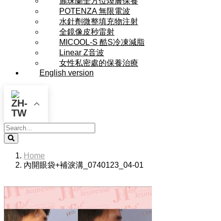
麗珠蘭全方位煥膚保養
POTENZA 無限電波
水針劑微整填充物注射
全鏡像皮秒雷射
MICOOL-S 酷S冷凍減脂
Linear Z音波
女性私密處的保養治療
English version
Search
Home
內開眼袋+補淚溝_0740123_04-01