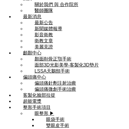
關於我們 與 合作院所
醫師團隊
最新消息
最新公告
新聞媒體報導
影音衛教
衛教文章
美麗見證
顱顏中心
顏面削骨正顎手術
面部3D光影美學-客製化3D墊片
LSSA天鵝頸手術
偏頭痛中心
偏頭痛針劑注射治療
偏頭痛微創手術治療
客製化臉部拉提
超能電漿
整形手術項目
眼整形 ▶
眼袋手術
雙眼皮手術