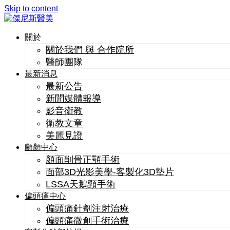
Skip to content
關於
關於我們 與 合作院所
醫師團隊
最新消息
最新公告
新聞媒體報導
影音衛教
衛教文章
美麗見證
顱顏中心
顏面削骨正顎手術
面部3D光影美學-客製化3D墊片
LSSA天鵝頸手術
偏頭痛中心
偏頭痛針劑注射治療
偏頭痛微創手術治療