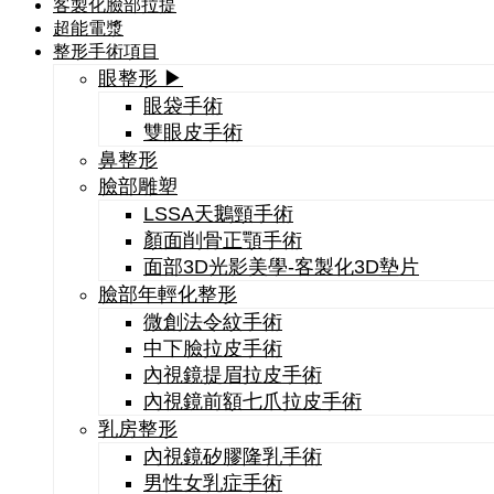
客製化臉部拉提
超能電漿
整形手術項目
眼整形 ▶
眼袋手術
雙眼皮手術
鼻整形
臉部雕塑
LSSA天鵝頸手術
顏面削骨正顎手術
面部3D光影美學-客製化3D墊片
臉部年輕化整形
微創法令紋手術
中下臉拉皮手術
內視鏡提眉拉皮手術
內視鏡前額七爪拉皮手術
乳房整形
內視鏡矽膠隆乳手術
男性女乳症手術