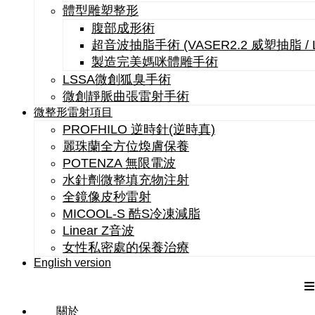
體型雕塑整形
腹部成形術
超音波抽脂手術 (VASER2.2 威塑抽脂 /
製造完美媽咪體雕手術
LSSA微創狐臭手術
微創靜脈曲張雷射手術
微整形雷射項目
PROFHILO 逆時針(逆時真)
麗珠蘭全方位煥膚保養
POTENZA 無限電波
水針劑微整填充物注射
全鏡像皮秒雷射
MICOOL-S 酷S冷凍減脂
Linear Z音波
女性私密處的保養治療
English version
關於