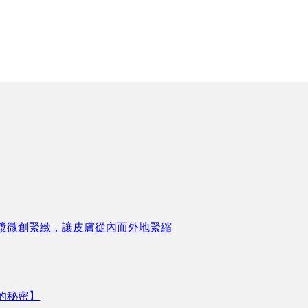
漿微創緊緻，讓皮膚從內而外地緊縮
的秘密】