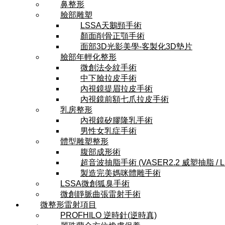
鼻整形
臉部雕塑
LSSA天鵝頸手術
顏面削骨正顎手術
面部3D光影美學-客製化3D墊片
臉部年輕化整形
微創法令紋手術
中下臉拉皮手術
內視鏡提眉拉皮手術
內視鏡前額七爪拉皮手術
乳房整形
內視鏡矽膠隆乳手術
男性女乳症手術
體型雕塑整形
腹部成形術
超音波抽脂手術 (VASER2.2 威塑抽脂 / 
製造完美媽咪體雕手術
LSSA微創狐臭手術
微創靜脈曲張雷射手術
微整形雷射項目
PROFHILO 逆時針(逆時真)