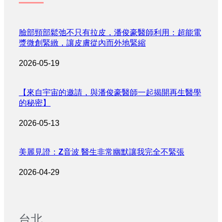
臉部頸部鬆弛不只有拉皮，潘俊豪醫師利用：超能電
漿微創緊緻，讓皮膚從內而外地緊縮
2026-05-19
【來自宇宙的邀請，與潘俊豪醫師一起揭開再生醫學
的秘密】
2026-05-13
美麗見證：Z音波 醫生非常幽默讓我完全不緊張
2026-04-29
台北