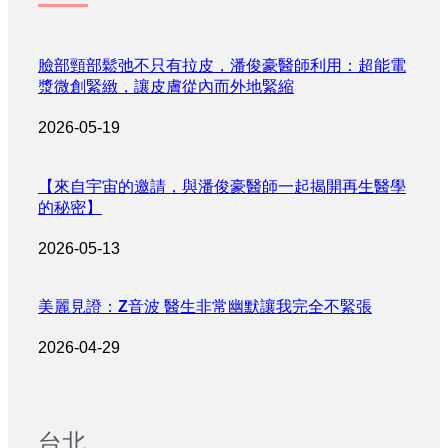
臉部頸部鬆弛不只有拉皮，潘俊豪醫師利用：超能電
漿微創緊緻，讓皮膚從內而外地緊縮
2026-05-19
【來自宇宙的邀請，與潘俊豪醫師一起揭開再生醫學
的秘密】
2026-05-13
美麗見證：Z音波 醫生非常幽默讓我完全不緊張
2026-04-29
台北