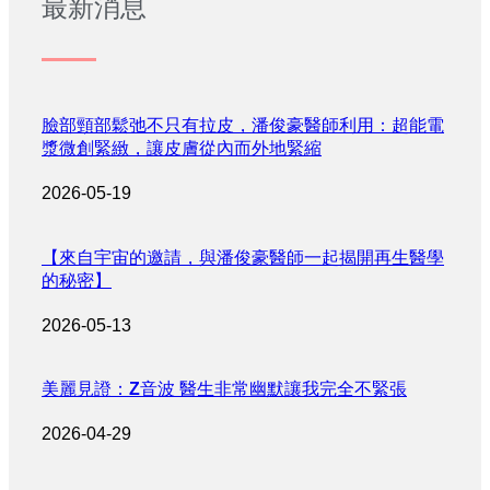
最新消息
臉部頸部鬆弛不只有拉皮，潘俊豪醫師利用：超能電
漿微創緊緻，讓皮膚從內而外地緊縮
2026-05-19
【來自宇宙的邀請，與潘俊豪醫師一起揭開再生醫學
的秘密】
2026-05-13
美麗見證：Z音波 醫生非常幽默讓我完全不緊張
2026-04-29