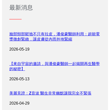
最新消息
臉部頸部鬆弛不只有拉皮，潘俊豪醫師利用：超能電
漿微創緊緻，讓皮膚從內而外地緊縮
2026-05-19
【來自宇宙的邀請，與潘俊豪醫師一起揭開再生醫學
的秘密】
2026-05-13
美麗見證：Z音波 醫生非常幽默讓我完全不緊張
2026-04-29