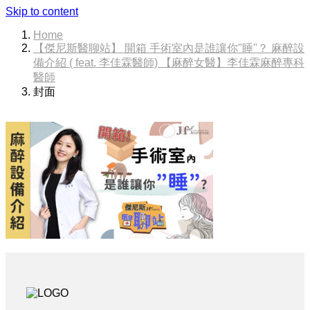
Skip to content
Home
【傑尼斯醫聊站】 開箱 手術室內是誰讓你"睡"？ 麻醉設
備介紹 ( feat. 李佳霖醫師) 【麻醉女醫】李佳霖麻醉專科
醫師
封面