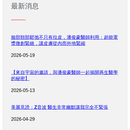
最新消息
臉部頸部鬆弛不只有拉皮，潘俊豪醫師利用：超能電
漿微創緊緻，讓皮膚從內而外地緊縮
2026-05-19
【來自宇宙的邀請，與潘俊豪醫師一起揭開再生醫學
的秘密】
2026-05-13
美麗見證：Z音波 醫生非常幽默讓我完全不緊張
2026-04-29