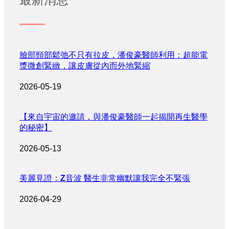
臉部頸部鬆弛不只有拉皮，潘俊豪醫師利用：超能電
漿微創緊緻，讓皮膚從內而外地緊縮
2026-05-19
【來自宇宙的邀請，與潘俊豪醫師一起揭開再生醫學
的秘密】
2026-05-13
美麗見證：Z音波 醫生非常幽默讓我完全不緊張
2026-04-29