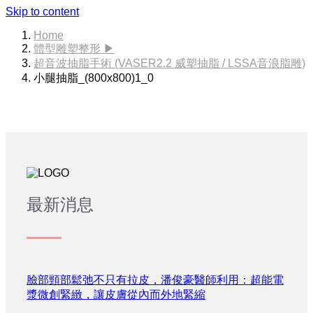
Skip to content
Home
體型雕塑整形 ▶
超音波抽脂手術 (VASER2.2 威塑抽脂 / LSSA音浪脂雕)
小腿抽脂_(800x800)1_0
最新消息
臉部頸部鬆弛不只有拉皮，潘俊豪醫師利用：超能電
漿微創緊緻，讓皮膚從內而外地緊縮