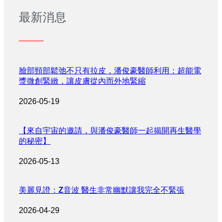
最新消息
臉部頸部鬆弛不只有拉皮，潘俊豪醫師利用：超能電
漿微創緊緻，讓皮膚從內而外地緊縮
2026-05-19
【來自宇宙的邀請，與潘俊豪醫師一起揭開再生醫學
的秘密】
2026-05-13
美麗見證：Z音波 醫生非常幽默讓我完全不緊張
2026-04-29