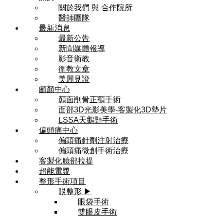
關於我們 與 合作院所
醫師團隊
最新消息
最新公告
新聞媒體報導
影音衛教
衛教文章
美麗見證
顱顏中心
顏面削骨正顎手術
面部3D光影美學-客製化3D墊片
LSSA天鵝頸手術
偏頭痛中心
偏頭痛針劑注射治療
偏頭痛微創手術治療
客製化臉部拉提
超能電漿
整形手術項目
眼整形 ▶
眼袋手術
雙眼皮手術