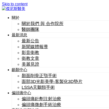
Skip to content
關於
關於我們 與 合作院所
醫師團隊
最新消息
最新公告
新聞媒體報導
影音衛教
衛教文章
美麗見證
顱顏中心
顏面削骨正顎手術
面部3D光影美學-客製化3D墊片
LSSA天鵝頸手術
偏頭痛中心
偏頭痛針劑注射治療
偏頭痛微創手術治療