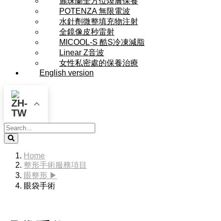
麗珠蘭全方位煥膚保養
POTENZA 無限電波
水針劑微整填充物注射
全鏡像皮秒雷射
MICOOL-S 酷S冷凍減脂
Linear Z音波
女性私密處的保養治療
English version
Search
Home
整形手術服務項目
眼整形 ▶
眼袋手術