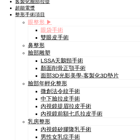
客製化臉部拉提
超能電漿
整形手術項目
眼整形 ▶
眼袋手術
雙眼皮手術
鼻整形
臉部雕塑
LSSA天鵝頸手術
顏面削骨正顎手術
面部3D光影美學-客製化3D墊片
臉部年輕化整形
微創法令紋手術
中下臉拉皮手術
內視鏡提眉拉皮手術
內視鏡前額七爪拉皮手術
乳房整形
內視鏡矽膠隆乳手術
男性女乳症手術