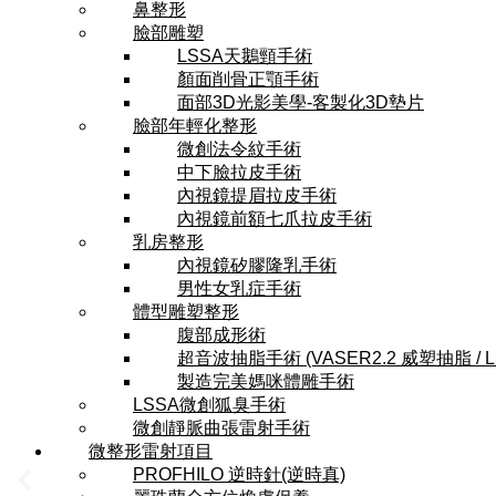
鼻整形
臉部雕塑
LSSA天鵝頸手術
顏面削骨正顎手術
面部3D光影美學-客製化3D墊片
臉部年輕化整形
微創法令紋手術
中下臉拉皮手術
內視鏡提眉拉皮手術
內視鏡前額七爪拉皮手術
乳房整形
內視鏡矽膠隆乳手術
男性女乳症手術
體型雕塑整形
腹部成形術
超音波抽脂手術 (VASER2.2 威塑抽脂 / 
製造完美媽咪體雕手術
LSSA微創狐臭手術
微創靜脈曲張雷射手術
微整形雷射項目
PROFHILO 逆時針(逆時真)