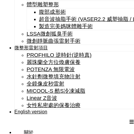
體型雕塑整形
腹部成形術
超音波抽脂手術 (VASER2.2 威塑抽脂 /
製造完美媽咪體雕手術
LSSA微創狐臭手術
微創靜脈曲張雷射手術
微整形雷射項目
PROFHILO 逆時針(逆時真)
麗珠蘭全方位煥膚保養
POTENZA 無限電波
水針劑微整填充物注射
全鏡像皮秒雷射
MICOOL-S 酷S冷凍減脂
Linear Z音波
女性私密處的保養治療
English version
關於