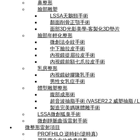
鼻整形
臉部雕塑
LSSA天鵝頸手術
顏面削骨正顎手術
面部3D光影美學-客製化3D墊片
臉部年輕化整形
微創法令紋手術
中下臉拉皮手術
內視鏡提眉拉皮手術
內視鏡前額七爪拉皮手術
乳房整形
內視鏡矽膠隆乳手術
男性女乳症手術
體型雕塑整形
腹部成形術
超音波抽脂手術 (VASER2.2 威塑抽脂 / 
製造完美媽咪體雕手術
LSSA微創狐臭手術
微創靜脈曲張雷射手術
微整形雷射項目
PROFHILO 逆時針(逆時真)