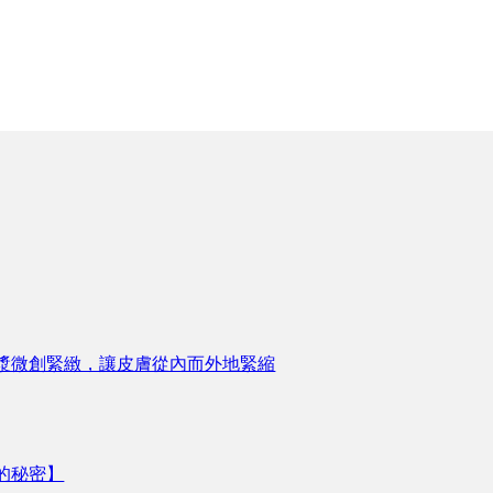
漿微創緊緻，讓皮膚從內而外地緊縮
的秘密】