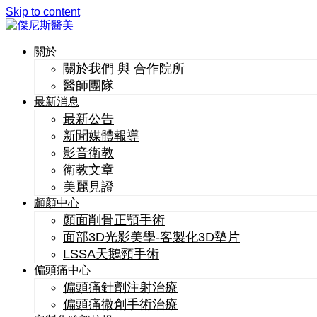
Skip to content
關於
關於我們 與 合作院所
醫師團隊
最新消息
最新公告
新聞媒體報導
影音衛教
衛教文章
美麗見證
顱顏中心
顏面削骨正顎手術
面部3D光影美學-客製化3D墊片
LSSA天鵝頸手術
偏頭痛中心
偏頭痛針劑注射治療
偏頭痛微創手術治療