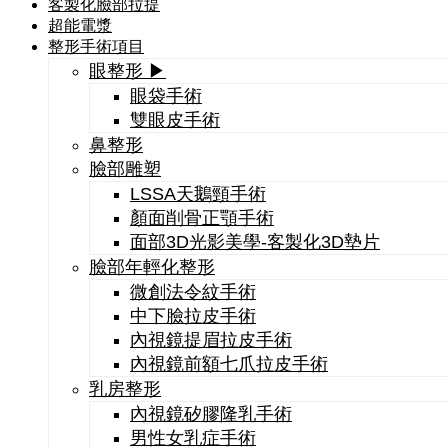
客製化臉部拉提
超能電漿
整形手術項目
眼整形 ▶
眼袋手術
雙眼皮手術
鼻整形
臉部雕塑
LSSA天鵝頸手術
顏面削骨正顎手術
面部3D光影美學-客製化3D墊片
臉部年輕化整形
微創法令紋手術
中下臉拉皮手術
內視鏡提眉拉皮手術
內視鏡前額七爪拉皮手術
乳房整形
內視鏡矽膠隆乳手術
男性女乳症手術