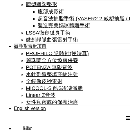
體型雕塑整形
腹部成形術
超音波抽脂手術 (VASER2.2 威塑抽脂 /
製造完美媽咪體雕手術
LSSA微創狐臭手術
微創靜脈曲張雷射手術
微整形雷射項目
PROFHILO 逆時針(逆時真)
麗珠蘭全方位煥膚保養
POTENZA 無限電波
水針劑微整填充物注射
全鏡像皮秒雷射
MICOOL-S 酷S冷凍減脂
Linear Z音波
女性私密處的保養治療
English version
關於