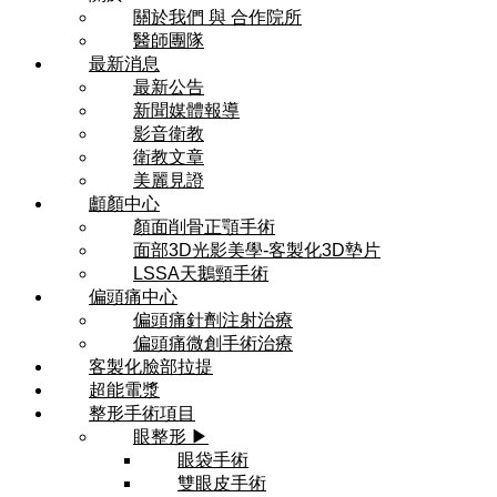
關於我們 與 合作院所
醫師團隊
最新消息
最新公告
新聞媒體報導
影音衛教
衛教文章
美麗見證
顱顏中心
顏面削骨正顎手術
面部3D光影美學-客製化3D墊片
LSSA天鵝頸手術
偏頭痛中心
偏頭痛針劑注射治療
偏頭痛微創手術治療
客製化臉部拉提
超能電漿
整形手術項目
眼整形 ▶
眼袋手術
雙眼皮手術