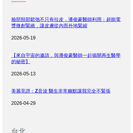
臉部頸部鬆弛不只有拉皮，潘俊豪醫師利用：超能電
漿微創緊緻，讓皮膚從內而外地緊縮
2026-05-19
【來自宇宙的邀請，與潘俊豪醫師一起揭開再生醫學
的秘密】
2026-05-13
美麗見證：Z音波 醫生非常幽默讓我完全不緊張
2026-04-29
台北